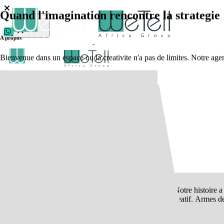
Quand l'imagination rencontre la strategie
A propos
Bienvenue dans un espace ou la creativite n'a pas de limites. Notre agen
Accueil
Service
Centrafrique
Blog
Nos Projets
Portfolio
Equipe
EN
Discuter du projet
Les visionnaires derriere les marques
Regarder
Notre histoire 
creatif. Armes d