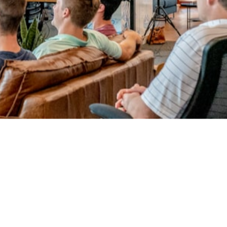
Le commencement
a commence dans un espace de coworking avec un grand reve : revoluti
e passion et d'idees nouvelles, nous avons lance notre premiere campag
premier client majeur en quelques mois.
Rejoignez notre equipe