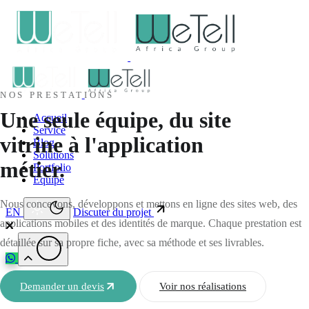
NOS PRESTATIONS
Une seule équipe, du site
Accueil
Service
vitrine à l'application
Blog
Solutions
métier.
Portfolio
Equipe
Nous concevons, développons et mettons en ligne des sites web, des
EN
Discuter du projet
applications mobiles et des identités de marque. Chaque prestation est
détaillée sur sa propre fiche, avec sa méthode et ses livrables.
Demander un devis
Voir nos réalisations