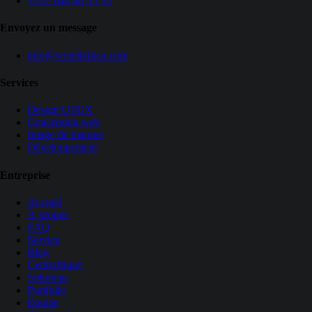
+237 640 40 55 55
Envoyez un message
info@wetellafrica.com
Services
Design UI/UX
Conception web
Image de marque
Développement
Entreprise
Accueil
À propos
FAQ
Service
Blog
Centrafrique
Solutions
Portfolio
Equipe